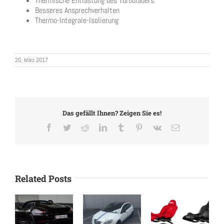
Thermische Entlastung des Turboladers
Besseres Ansprechverhalten
Thermo-Integrale-Isolierung
20. März 2017
Das gefällt Ihnen? Zeigen Sie es!
Facebook
Twitter
Reddit
LinkedIn
Tumblr
Pinterest
Vk
Email
Related Posts