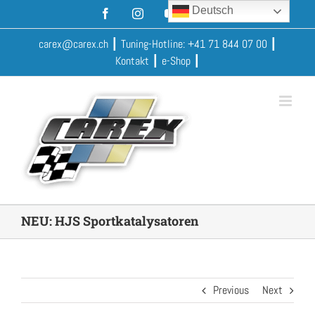
Skip
Deutsch
Facebook
Instagram
YouTube
Xing
to
content
carex@carex.ch
┃ Tuning-Hotline:
+41 71 844 07 00
┃
Kontakt
┃
e-Shop
┃
NEU: HJS Sportkatalysatoren
Previous
Next