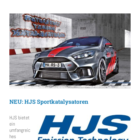
View
Larger
Image
NEU: HJS Sportkatalysatoren
HJS bietet
ein
umfangreic
hes