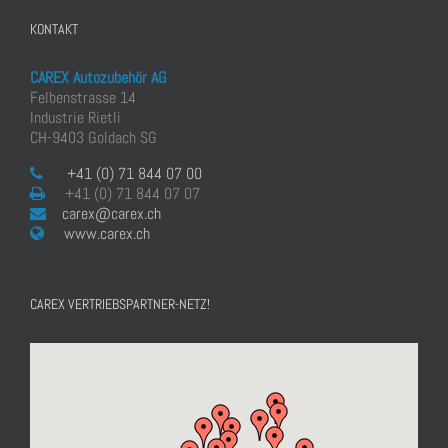
KONTAKT
CAREX Autozubehör AG
Felbenstrasse 14
Industrie Rietli
CH-9403 Goldach SG
+41 (0) 71 844 07 00
+41 (0) 71 844 07 07
carex@carex.ch
www.carex.ch
CAREX VERTRIEBSPARTNER-NETZ!