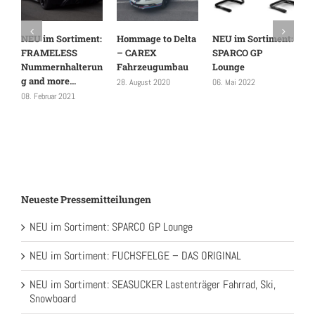
NEU im Sortiment:
Hommage to Delta
NEU im Sortiment:
N
FRAMELESS
– CAREX
SPARCO GP
F
Nummernhalterun
Fahrzeugumbau
Lounge
D
g and more…
28. August 2020
06. Mai 2022
24
08. Februar 2021
Neueste Pressemitteilungen
NEU im Sortiment: SPARCO GP Lounge
NEU im Sortiment: FUCHSFELGE – DAS ORIGINAL
NEU im Sortiment: SEASUCKER Lastenträger Fahrrad, Ski,
Snowboard