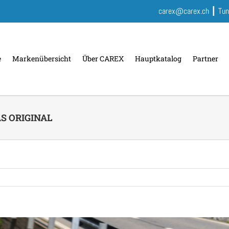
carex@carex.ch
┃ Tun
e
Markenübersicht
Über CAREX
Hauptkatalog
Partner
AS ORIGINAL