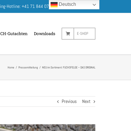
Deutsch
ing-Hotline:
+41 71 844 07 00
┃
Kontakt
┃
e-Shop
┃
CH-Gutachten
Downloads
E-SHOP
Home
/
Pressemitteilung
/
NEU im Sortiment: FUCHSFELGE – DAS ORIGINAL
Previous
Next