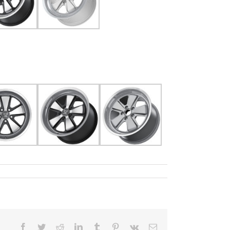
Facebook
Twitter
Reddit
LinkedIn
Tumblr
Pinterest
Vk
Email