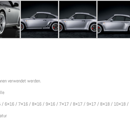
nnen verwendet werden.
lle
15 / 6×16 / 7×16 / 8×16 / 9×16 / 7×17 / 8×17 / 9×17 / 8×18 / 10×18 /
atur