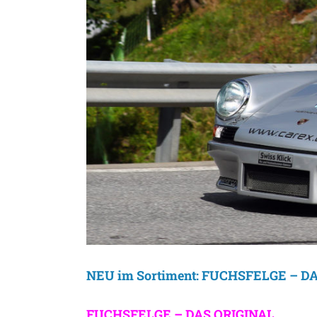
Larger
Image
NEU im Sortiment: FUCHSFELGE – D
FUCHSFELGE – DAS ORIGINAL