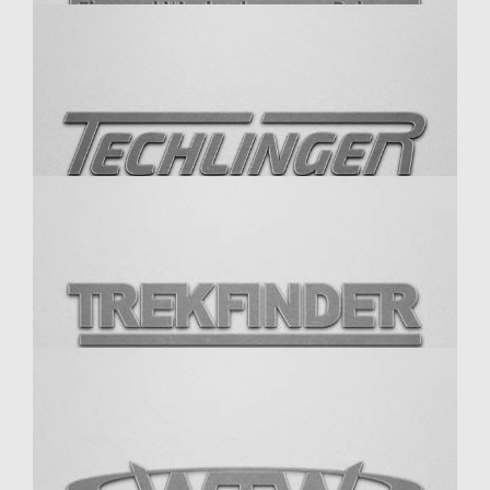
Supersprint
Swiss Klick
Techlinger