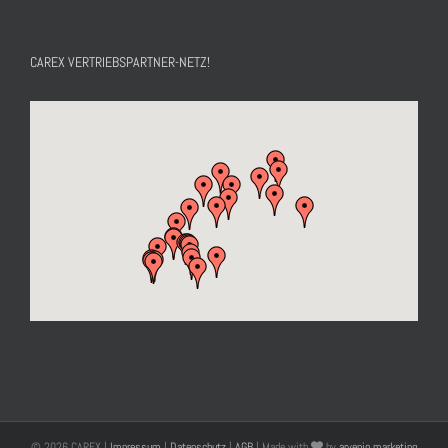
CAREX VERTRIEBSPARTNER-NETZ!
©
2026 CAREX |
Impressum
|
Datenschutz
|
AGB
| Made with
by
arvenio marketing