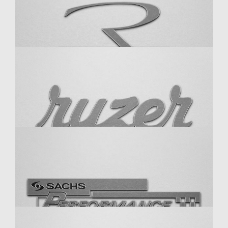
RaceRamps
RGM
R-Style Wheels