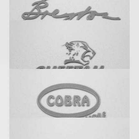
Borbet
Brembo
Breyton