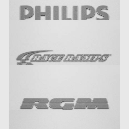
McGard
P21S
Philips