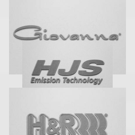
GFG Forged Wheels
Gianelle
Giovanna