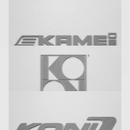
HJS
H&R
Kamei