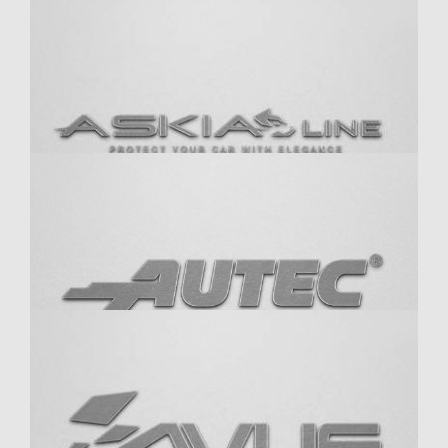
Akrapovic
alpinestars
ASKIA-Line