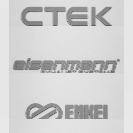
Cheetah Wheels
Cobra
CTEK