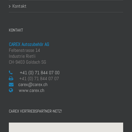
Kontakt
KONTAKT
CAREX Autozubehör AG
Felbenstrasse 14
Industrie Rietli
CH-9403 Goldach SG
+41 (0) 71 844 07 00
+41 (0) 71 844 07 07
carex@carex.ch
www.carex.ch
CAREX VERTRIEBSPARTNER-NETZ!