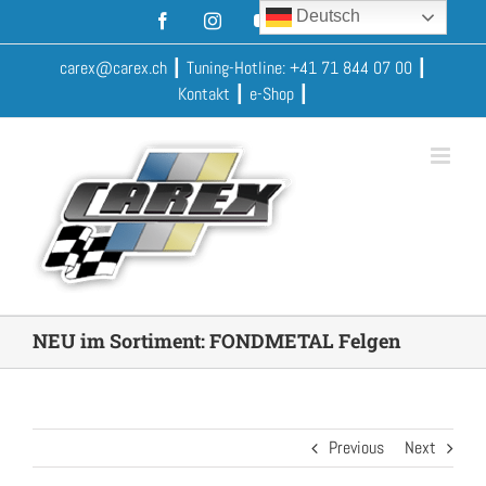
Skip
Deutsch
Facebook
Instagram
YouTube
Xing
to
content
carex@carex.ch
┃ Tuning-Hotline:
+41 71 844 07 00
┃
Kontakt
┃
e-Shop
┃
NEU im Sortiment: FONDMETAL Felgen
Previous
Next