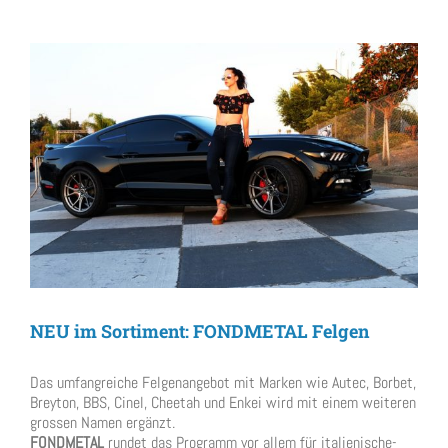
View
Larger
Image
NEU im Sortiment: FONDMETAL Felgen
Das umfangreiche Felgenangebot mit Marken wie Autec, Borbet,
Breyton, BBS, Cinel, Cheetah und Enkei wird mit einem weiteren
grossen Namen ergänzt.
FONDMETAL
rundet das Programm vor allem für italienische-