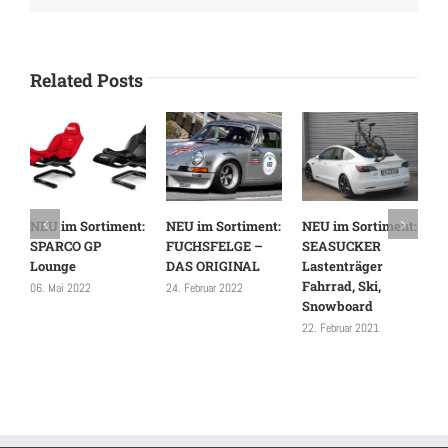
Related Posts
NEU im Sortiment:
NEU im Sortiment:
NEU im Sortiment:
N
SPARCO GP
FUCHSFELGE –
SEASUCKER
F
Lounge
DAS ORIGINAL
Lastenträger
N
Fahrrad, Ski,
g
06. Mai 2022
24. Februar 2022
Snowboard
08
22. Februar 2021