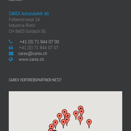
CAREX Autozubehör AG
Felbenstrasse 14
Industrie Rietli
CH-9403 Goldach SG
+41 (0) 71 844 07 00
+41 (0) 71 844 07 07
carex@carex.ch
www.carex.ch
CAREX VERTRIEBSPARTNER-NETZ!