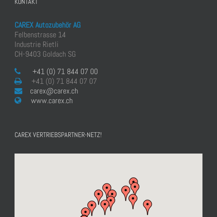
KONTAKT
CAREX Autozubehör AG
Felbenstrasse 14
Industrie Rietli
CH-9403 Goldach SG
+41 (0) 71 844 07 00
+41 (0) 71 844 07 07
carex@carex.ch
www.carex.ch
CAREX VERTRIEBSPARTNER-NETZ!