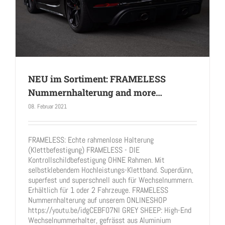
NEU im Sortiment: FRAMELESS
Nummernhalterung and more…
08. Februar 2021
NEU im Sortiment: FRAMELESS Nummernhalterung
FRAMELESS: Echte rahmenlose Halterung
and more…
(Klettbefestigung) FRAMELESS - DIE
Kontrollschildbefestigung OHNE Rahmen. Mit
selbstklebendem Hochleistungs-Klettband. Superdünn,
superfest und superschnell auch für Wechselnummern.
Erhältlich für 1 oder 2 Fahrzeuge. FRAMELESS
Nummernhalterung auf unserem ONLINESHOP
https://youtu.be/idgCEBF07NI GREY SHEEP: High-End
Wechselnummerhalter, gefrässt aus Aluminium