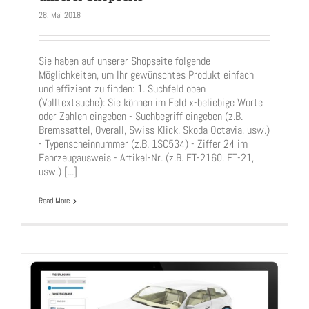
28. Mai 2018
Sie haben auf unserer Shopseite folgende
Allgemeine Suchfunktionen auf unserer Shopseite
Möglichkeiten, um Ihr gewünschtes Produkt einfach
und effizient zu finden: 1. Suchfeld oben
(Volltextsuche): Sie können im Feld x-beliebige Worte
oder Zahlen eingeben - Suchbegriff eingeben (z.B.
Bremssattel, Overall, Swiss Klick, Skoda Octavia, usw.)
- Typenscheinnummer (z.B. 1SC534) - Ziffer 24 im
Fahrzeugausweis - Artikel-Nr. (z.B. FT-2160, FT-21,
usw.) [...]
Read More