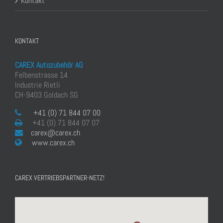
Kontakt
KONTAKT
CAREX Autozubehör AG
Felbenstrasse 14
Industrie Rietli
CH-9403 Goldach SG
+41 (0) 71 844 07 00
+41 (0) 71 844 07 07
carex@carex.ch
www.carex.ch
CAREX VERTRIEBSPARTNER-NETZ!