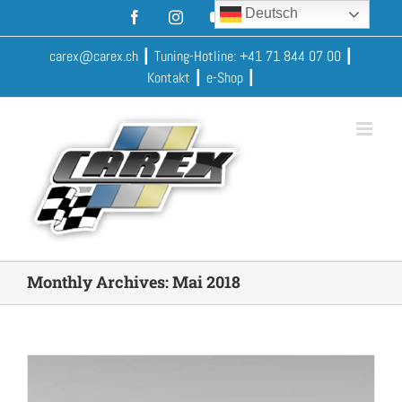
Skip
Deutsch
Facebook
Instagram
YouTube
Xing
to
content
carex@carex.ch
┃ Tuning-Hotline:
+41 71 844 07 00
┃
Kontakt
┃
e-Shop
┃
Monthly Archives:
Mai 2018