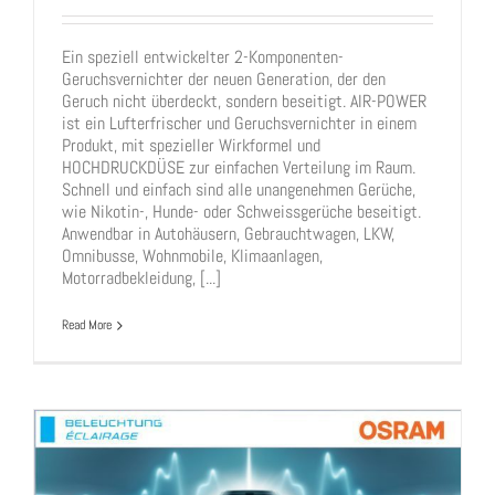
Ein speziell entwickelter 2-Komponenten-
Geruchsvernichter der neuen Generation, der den
Geruch nicht überdeckt, sondern beseitigt. AIR-POWER
NEU im Sortiment: AIR-POWER – Das Original!
ist ein Lufterfrischer und Geruchsvernichter in einem
Produkt, mit spezieller Wirkformel und
HOCHDRUCKDÜSE zur einfachen Verteilung im Raum.
Schnell und einfach sind alle unangenehmen Gerüche,
wie Nikotin-, Hunde- oder Schweissgerüche beseitigt.
Anwendbar in Autohäusern, Gebrauchtwagen, LKW,
Omnibusse, Wohnmobile, Klimaanlagen,
Motorradbekleidung, [...]
Read More