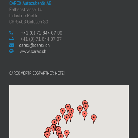
CAREX Autozubehör AG
Felbenstrasse 14
Industrie Rietli
CH-9403 Goldach SG
+41 (0) 71 844 07 00
+41 (0) 71 844 07 07
carex@carex.ch
www.carex.ch
CAREX VERTRIEBSPARTNER-NETZ!