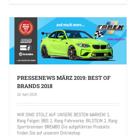
PRESSENEWS MÄRZ 2019: BEST OF
BRANDS 2018
10. April 2019
PRESSENEWS MÄRZ 2019: BEST OF BRANDS 2018
WIR SIND STOLZ AUF UNSERE BESTEN MARKEN! 1.
Rang Felgen: BBS 1. Rang Fahrwerke: BILSTEIN 1. Rang
Sportbremsen: BREMBO Die aufgeführten Produkte
finden Sie auf unserem Onlineshop